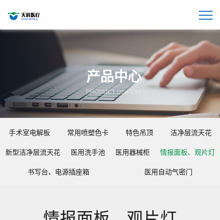
产品中心
PRODUCT DISPLAY
手术室电解板
常用喷塑色卡
特色吊顶
洁净层流天花
新型洁净层流天花
医用洗手池
医用器械柜
情报面板、观片灯
书写台、电源插座箱
医用自动气密门
情报面板、观片灯