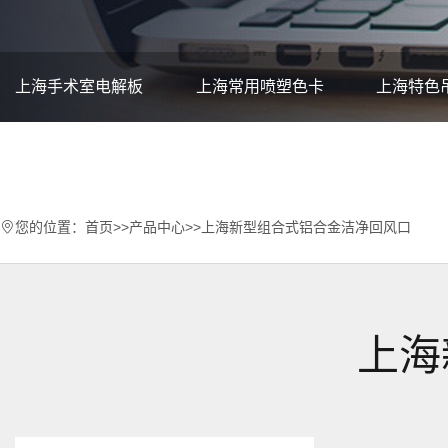
上海手术室电解板
上海常用喷塑色卡
上海特色
上海情报面板、观片灯
上海书写台、电源插座箱
您的位置：
首页
>>
产品中心
>>
上海新型组合式铝合金洁净回风口
上海