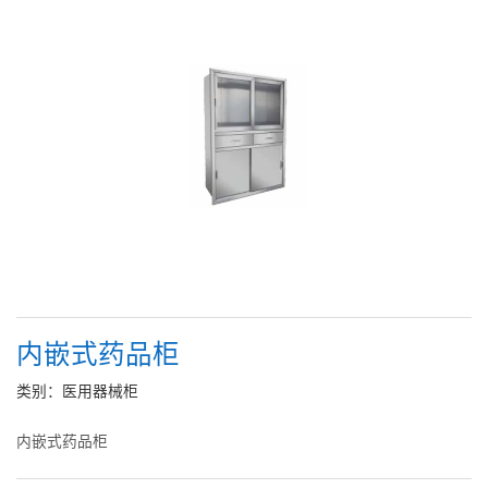
内嵌式药品柜
类别：医用器械柜
内嵌式药品柜