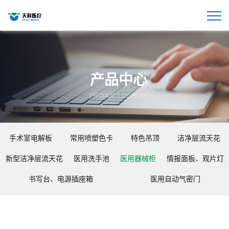
产品中心
PRODUCT DISPLAY
手术室电解板
常用喷塑色卡
特色吊顶
洁净层流天花
新型洁净层流天花
医用洗手池
医用器械柜
情报面板、观片灯
书写台、电源插座箱
医用自动气密门