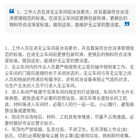
1、工作人员在进无尘车间前沐浴更衣，并且着装符合合洁
净管理规范的标准。在进无尘车间前更换包装吹淋，更换后的
物料符合洁净室标准。做到这些，能维护无尘室的整洁度。
1、工作人员在进无尘车间前沐浴更衣，并且着装符合合洁净管理规
范的标准。在进无尘车间前更换包装吹淋，更换后的物料符合洁净
室标准。做到这些，能维护无尘室的整洁度。
2、无尘车间内的作业人员要严格按照无尘室的操作规则来工作。无
尘车间的门窗应是随时处于关闭状态的，无尘车间与非无尘室之间
人员和物品的传递应有缓冲区，并有风浴设备来阻止气流的对流，
与生产无关的人员不行进入无尘车间。
3、进入车间严格遵守洁净车间内规定的行走路线。车间内不允许无
故奔跑，避免造成不必要的恐慌信息。液压车等长度较长的工机
具、材料等进入车间时，必需2人同行一前一后，小心慢行，避免碰
擦设备或建筑物。
4、到达作业场地后，材料、工机具有序堆放，尽量不占用通道。必
要时做好作业区警示标示。
5、吊顶内严禁吸烟，乱丢垃圾，不讲卫生。在吊顶板上作业(如：
钻孔、切割)必需配备吸尘器 防尘罩(盒)做到垃圾、铁削即时收集。