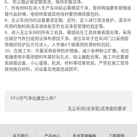
6、 防尘服必需定期清洗，保持衣服洁净。
7、所有材料在进入生产车间前必需擦拭干净，管材两端要有管帽或
替代品封堵，电缆桥架或其他线材要用缠绕膜包好。
8、无尘车间内的设备要求定期、定时、定人进行清洁维护，清洁中
所用的物料和清洁液体是否符合洁净室管理的规定等。
9、进入无尘车间的所有工机具，需提前在工具房做表面处理，采用
压缩空气吹扫或用洁净布擦拭干净。液压车轮子在车间门口采用胶
带做好防护后方可进入。人字梯4个脚需用防滑材料包好。
10、在施工中，尽量采用各种防护措施，减少各种粉尘扩散。如在
电锤使用中需用塑料布罩好钻孔点，吸尘器配合等。施工中还要避
免踩踏设备，小心谨慎，机具、材料等轻拿轻放，严禁在施工现场
就地拖拉材料，对设备及地面造成损坏。
FFU空气净化器怎么样？
无尘车间(洁净室)洁净度的要求
关于我们
产品中心
手术室电解板
工程案例